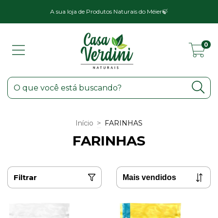
a
A sua loja de Produtos Naturais do Méier🍃
0
>
Início
FARINHAS
FARINHAS
Filtrar