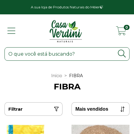
a
A sua loja de Produtos Naturais do Méier🍃
0
>
Início
FIBRA
FIBRA
Filtrar