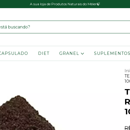
A sua loja de Produtos Naturais do Méier🍃
CAPSULADO
DIET
GRANEL
SUPLEMENTO
Iní
T
1
T
R
1
R