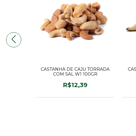
0GR
CASTANHA DE CAJU TORRADA
CA
COM SAL W1 100GR
0
R$12,39