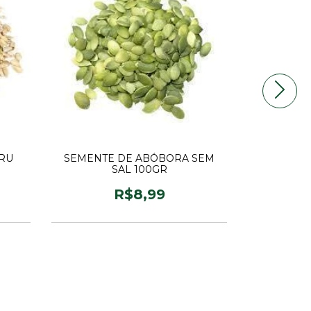
CRU
SEMENTE DE ABÓBORA SEM
MI
SAL 100GR
R$8,99