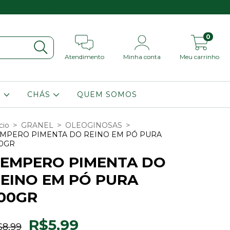
Peça por aqui e retir
0
Atendimento
Minha conta
Meu carrinho
S
CHÁS
QUEM SOMOS
>
>
>
cio
GRANEL
OLEOGINOSAS
EMPERO PIMENTA DO REINO EM PÓ PURA
00GR
EMPERO PIMENTA DO
EINO EM PÓ PURA
00GR
R$5,99
$8,99