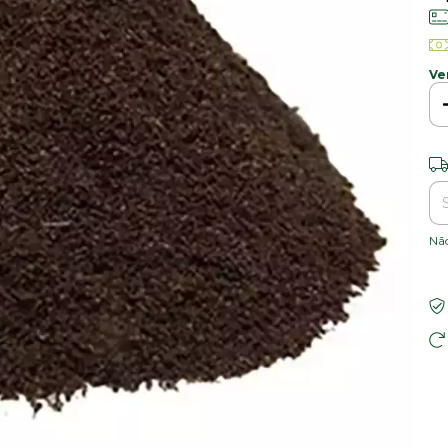
Ve
Ent
Nã