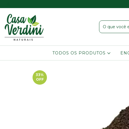
er acima de R$ 80,00 chama a gente no Whatsapp!!
TODOS OS PRODUTOS
EN
33
%
OFF