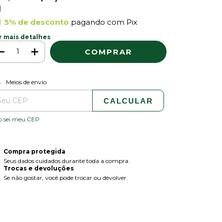
5% de desconto
pagando com Pix
r mais detalhes
ALTERAR CEP
regas para o CEP:
Meios de envio
CALCULAR
o sei meu CEP
Compra protegida
Seus dados cuidados durante toda a compra.
Trocas e devoluções
Se não gostar, você pode trocar ou devolver.