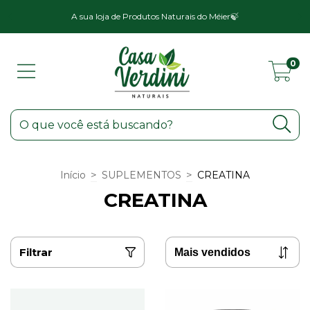
a
A sua loja de Produtos Naturais do Méier🍃
0
>
>
Início
SUPLEMENTOS
CREATINA
CREATINA
Filtrar