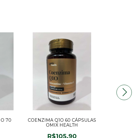
NO 70
COENZIMA Q1O 60 CÁPSULAS
OMEGAFOR 
OMIX HEALTH
R$105,90
R