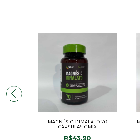
AL DE
MAGNÉSIO DIMALATO 70
M
FORÇA DA
CÁPSULAS OMIX
0
R$43,90