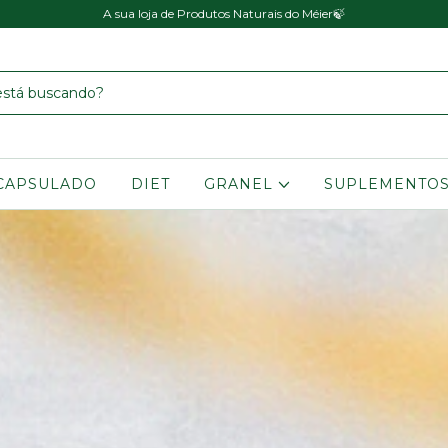
A sua loja de Produtos Naturais do Méier🍃
CAPSULADO
DIET
GRANEL
SUPLEMENTO