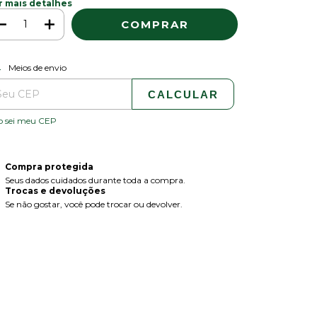
r mais detalhes
ALTERAR CEP
regas para o CEP:
Meios de envio
CALCULAR
o sei meu CEP
Compra protegida
Seus dados cuidados durante toda a compra.
Trocas e devoluções
Se não gostar, você pode trocar ou devolver.