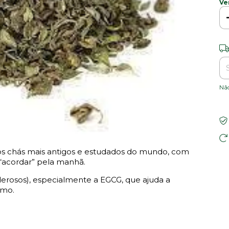
Ve
Ent
Nã
os chás mais antigos e estudados do mundo, com
 “acordar” pela manhã.
derosos), especialmente a EGCG, que ajuda a
smo.