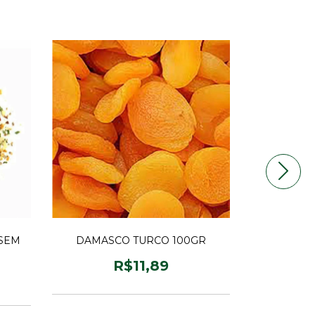
SEM
DAMASCO TURCO 100GR
AVEIA F
R$11,89