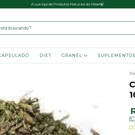
A sua loja de Produtos Naturais do Méier🍃
CAPSULADO
DIET
GRANEL
SUPLEMENTO
Iní
C
1