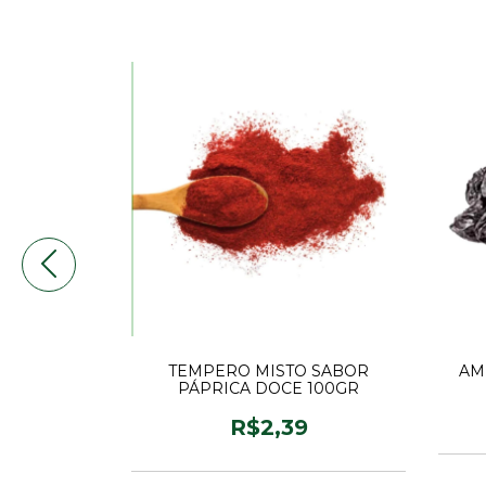
 SABOR
TEMPERO MISTO SABOR
AM
E 100GR
PÁPRICA DOCE 100GR
9
R$2,39