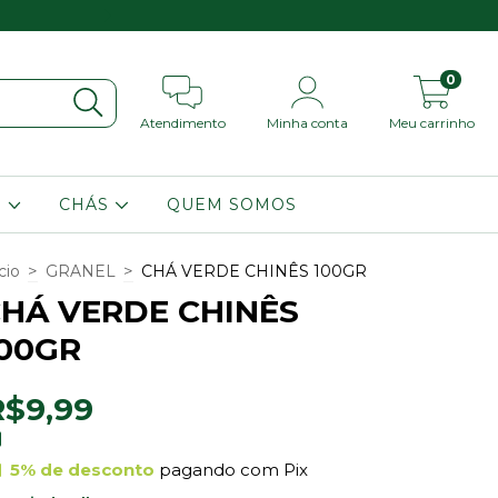
Peça por aqui e retir
0
Atendimento
Minha conta
Meu carrinho
S
CHÁS
QUEM SOMOS
>
>
cio
GRANEL
CHÁ VERDE CHINÊS 100GR
HÁ VERDE CHINÊS
00GR
R$9,99
5% de desconto
pagando com Pix